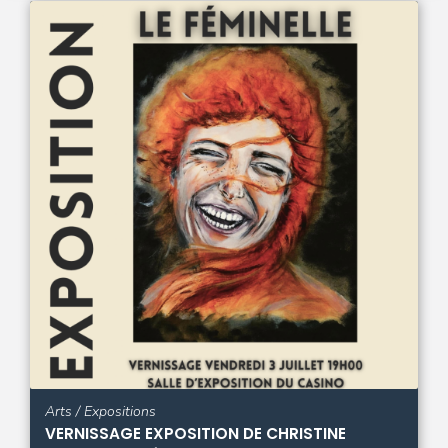
Arts / Expositions
VERNISSAGE EXPOSITION DE CHRISTINE