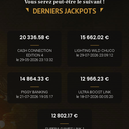
Vous serez peut-être le suivant !
DERNIERS JACKPOTS
20 336.58 €
15 662.02 €
CASH CONNECTION
LIGHTING WILD CHUCO
EDITION 4
le 29-07-2026 23:09:12
le 29-05-2026 23:13:32
14 864.33 €
12 966.23 €
PIGGY BANKING
ULTRA BOOST LINK
le 21-07-2026 19:05:17
le 18-07-2026 00:05:20
12 802.17 €
SUPERIA GAMES LINK 1