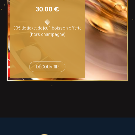
30.00 €
30€ de ticket de jeu1 boisson offerte
(hors champagne)
DÉCOUVRIR