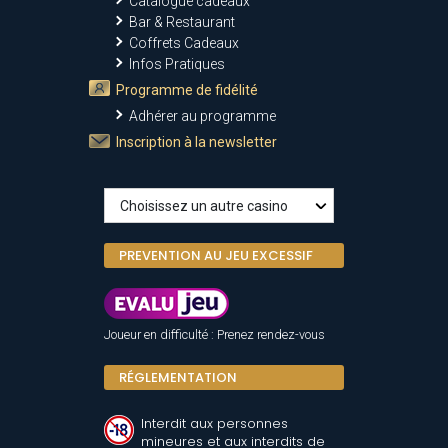
Catalogue cadeaux
Bar & Restaurant
Coffrets Cadeaux
Infos Pratiques
Programme de fidélité
Adhérer au programme
Inscription à la newsletter
PREVENTION AU JEU EXCESSIF
Joueur en difficulté : Prenez rendez-vous
RÉGLEMENTATION
Interdit aux personnes
mineures et aux interdits de