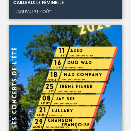
CAILLEAU: LE FÉMINELLE
JUSQU'AU 31 AOÛT