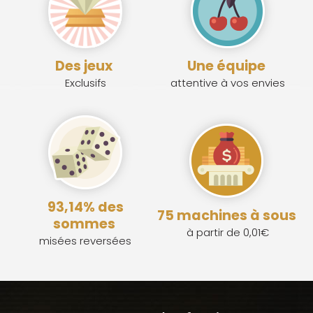
Des jeux
Une équipe
Exclusifs
attentive à vos envies
93,14% des
75 machines à sous
sommes
à partir de 0,01€
misées reversées