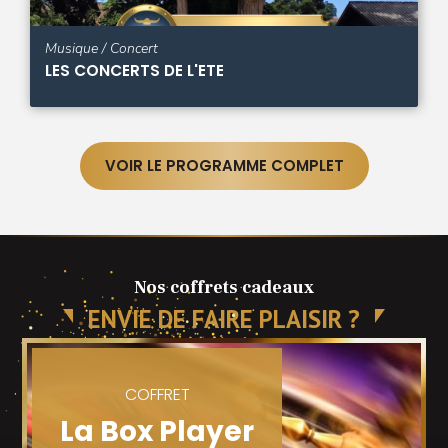
Musique / Concert
LES CONCERTS DE L'ETE
VOIR LE PROGRAMME COMPLET
Nos coffrets cadeaux
ENVIE DE FAIRE PLAISIR ?
COFFRET
La Box Player