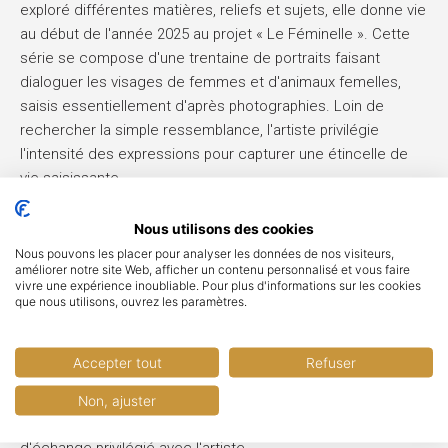
exploré différentes matières, reliefs et sujets, elle donne vie
au début de l'année 2025 au projet « Le Féminelle »
. Cette
série se compose d'une trentaine de portraits faisant
dialoguer les visages de femmes et d'animaux femelles,
saisis essentiellement d'après photographies
. Loin de
rechercher la simple ressemblance, l'artiste privilégie
l'intensité des expressions pour capturer une étincelle de
vie saisissante
.
À travers ces regards croisés parés d’ombre et de lumière,
Nous utilisons des cookies
Christine Cailleau propose la rencontre de deux entités
Nous pouvons les placer pour analyser les données de nos visiteurs,
porteuses d’espoir et d’une force singulière
.
améliorer notre site Web, afficher un contenu personnalisé et vous faire
vivre une expérience inoubliable. Pour plus d'informations sur les cookies
Vernissage et informations pratiques
que nous utilisons, ouvrez les paramètres.
Soucieux de soutenir activement la création et les talents
de notre territoire, l'établissement convie le public à venir
Accepter tout
Refuser
célébrer l'ouverture de cette saison culturelle. Un
vernissage officiel se tiendra le vendredi 3 juillet 2026 à
Non, ajuster
partir de 19h00, offrant un moment de rencontre et