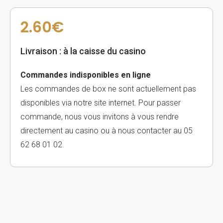
2.60
€
Livraison : à la caisse du casino
Commandes indisponibles en ligne
Les commandes de box ne sont actuellement pas
disponibles via notre site internet. Pour passer
commande, nous vous invitons à vous rendre
directement au casino ou à nous contacter au 05
62 68 01 02.