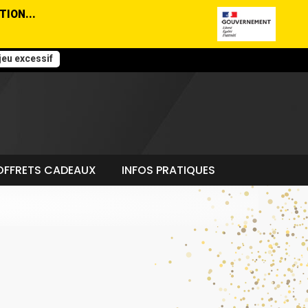
TION...
jeu excessif
FFRETS CADEAUX
INFOS PRATIQUES