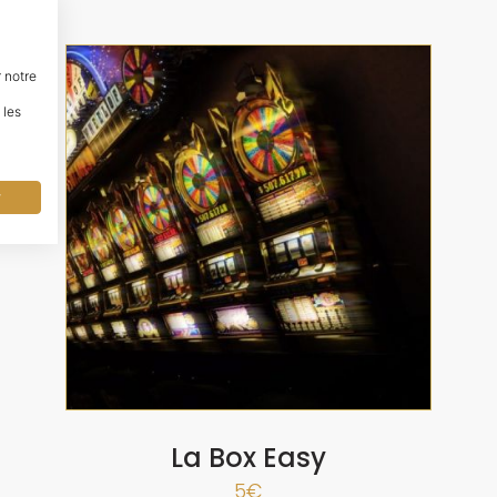
 notre
 les
r
La Box Easy
5€